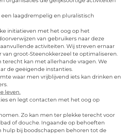
 organisaties die gelijksoortige activiteiten
 een laagdrempelig en pluralistisch
e initiatieven met het oog op het
 doorverwijzen van gebruikers naar deze
n aanvullende activiteiten. Wij streven ernaar
 van groot-Steenokkerzeel te optimaliseren.
n terecht kan met allerhande vragen. We
aar de geëigende instanties.
mte waar men vrijblijvend iets kan drinken en
rs.
se leven.
es en legt contacten met het oog op
enomen. Zo kan men ter plekke terecht voor
ad of douche. Ingaande op behoeften
n hulp bij boodschappen behoren tot de