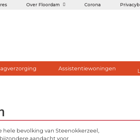
res
Over Floordam
Corona
Privacyb
agverzorging
Assistentiewoningen
m
de hele bevolking van Steenokkerzeel,
bijzondere aandacht voor