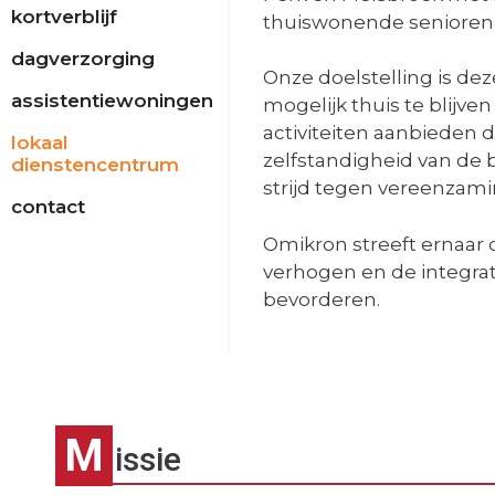
kortverblijf
thuiswonende senioren
dagverzorging
Onze doelstelling is deze
assistentiewoningen
mogelijk thuis te blijve
activiteiten aanbieden d
lokaal
zelfstandigheid van de 
dienstencentrum
strijd tegen vereenzami
contact
Omikron streeft ernaar 
verhogen en de integra
bevorderen.
M
issie