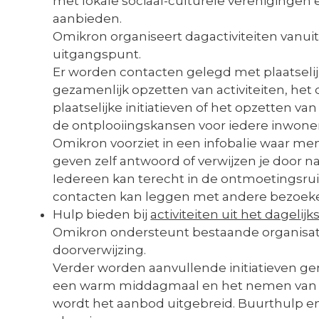
met lokale sociaal-culturele verenigingen en
aanbieden.
Omikron organiseert dagactiviteiten vanuit
uitgangspunt.
Er worden contacten gelegd met plaatselijk
gezamenlijk opzetten van activiteiten, het
plaatselijke initiatieven of het opzetten va
de ontplooiingskansen voor iedere inwoner
Omikron voorziet in een infobalie waar me
geven zelf antwoord of verwijzen je door n
Iedereen kan terecht in de ontmoetingsrui
contacten kan leggen met andere bezoeke
Hulp bieden bij
activiteiten uit het dagelijk
Omikron ondersteunt bestaande organisati
doorverwijzing.
Verder worden aanvullende initiatieven g
een warm middagmaal en het nemen van b
wordt het aanbod uitgebreid. Buurthulp e