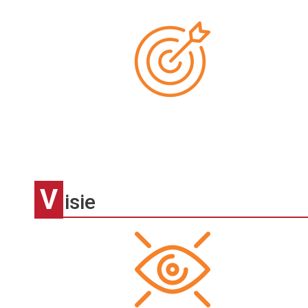
V
isie