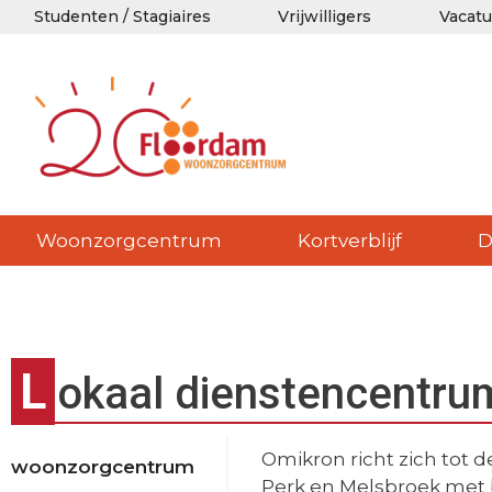
Studenten / Stagiaires
Vrijwilligers
Vacatu
Woonzorgcentrum
Kortverblijf
D
L
okaal dienstencentru
Omikron richt zich tot 
woonzorgcentrum
Perk en Melsbroek met 