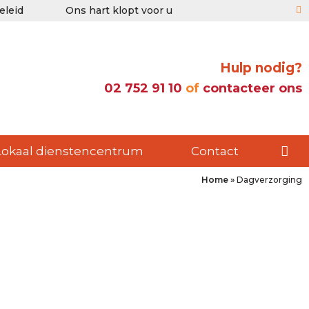
eleid
Ons hart klopt voor u
Hulp nodig?
02 752 91 10
of
contacteer ons
Lokaal dienstencentrum
Contact
Home
»
Dagverzorging