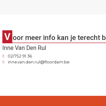
V
oor meer info kan je terecht b
Inne Van Den Rul
02/752 91 36
inne.van.den.rul@floordam.be