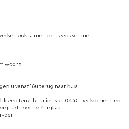
 werken ook samen met een externe
).
0km woont
en u vanaf 16u terug naar huis.
llijk een terugbetaling van 0.44€ per km heen en
vergoed door de Zorgkas.
rvoer.