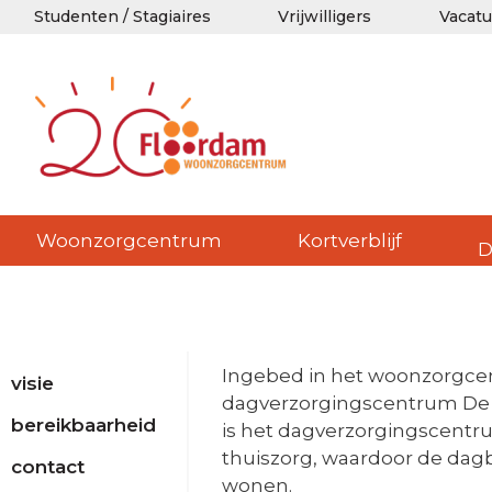
Studenten / Stagiaires
Vrijwilligers
Vacatu
Woonzorgcentrum
Kortverblijf
D
Ingebed in het woonzorgcen
visie
dagverzorgingscentrum De M
bereikbaarheid
is het dagverzorgingscentru
thuiszorg, waardoor de dagb
contact
wonen.